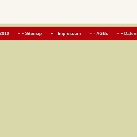
 2010
» » Sitemap
» » Impressum
» » AGBs
» » Daten