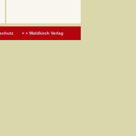
schutz
» » Waldkirch Verlag