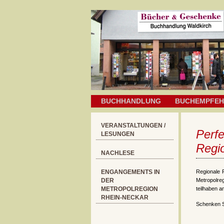
BUCHHANDLUNG
BUCHEMPFE
VERANSTALTUNGEN /
Perf
LESUNGEN
Regi
NACHLESE
ENGANGEMENTS IN
Regionale 
DER
Metropolre
METROPOLREGION
teilhaben a
RHEIN-NECKAR
Schenken S