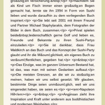
gro&szlig;en Versicherung.&nbsp;</p> <p>Nachdem Sie
als Kind um Fisch immer einen gro&szlig;en Bogen
gemacht hat, lernte sie ihn 1994 in Form von Sushi
lieben und wurde daraufhin zu dem vorliegenden Buch
inspiriert.</p> <p>Sie lebt seit 2001 mit ihrem Freund
und Partner Michael Staphylarakis, dem Fotografen der
Bilder in dem Buch, zusammen.</p> <p>Privat spielen
beide&nbsp;leidenschaftlich gerne Golf und lieben es,
Freunde und Bekannte zu ihren Sushi-Partys
einzuladen.</p> <p>Sie ist dankbar, dass Frau
Waldkirch an das Buch und das Konzept der Sushi-Party
glaubt und ihr die M&ouml;glichkeit, ein eigenes Buch zu
ver&ouml;ffentlichen, gegeben hat.</p> <p>&nbsp;</p>
<p>Das Einzige, was im ganzen Universum Bestand hat,
ist das, was man mit seinen Gedanken aufbaut.</p>
<p>Die meisten Grenzen, an die wir zu sto&szlig;en
meinen, haben wir uns selbst gesetzt. Wir glauben,
bestimmte Dinge seien unm&ouml;glich, weil wir uns
eingeredet haben, sie seien es.</p> <p><em>Napoleon
Hill</em></p> <p>&nbsp;</p> <p>Angjinsan zieht ihre
Inspiration und Kraft unter anderem aus buddhistischen
und modernen Weisheiten.</p>