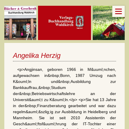
Angelika Herzig
<p>Angjinsan, geboren 1966 in M&uuml;nchen,
aufgewachsen in&nbsp;Bonn, 1987 Umzug nach
K&ouml;ln und&nbsp;Ausbildung zur
Bankkauffrau,&nbsp;Studium
der&nbsp;Betriebswirtschaftslehre an der
Universit&auml;t zu K&ouml;ln.</p> <p>Sie hat 13 Jahre
in der&nbsp;Finanzberatung gearbeitet und war dazu
regelm&auml;&szlig;ig zur Ausbildung in Heidelberg und
Mannheim. Sie ist seit 2010 Assistentin der
Gesch&auml;ftsf&uuml;hrung der IT-Tochter einer