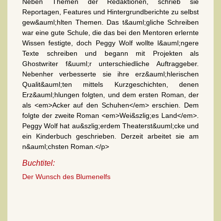
Neben Themen der Redaktionen, schrieb sie
Reportagen, Features und Hintergrundberichte zu selbst
gew&auml;hlten Themen. Das t&auml;gliche Schreiben
war eine gute Schule, die das bei den Mentoren erlernte
Wissen festigte, doch Peggy Wolf wollte l&auml;ngere
Texte schreiben und begann mit Projekten als
Ghostwriter f&uuml;r unterschiedliche Auftraggeber.
Nebenher verbesserte sie ihre erz&auml;hlerischen
Qualit&auml;ten mittels Kurzgeschichten, denen
Erz&auml;hlungen folgten, und dem ersten Roman, der
als <em>Acker auf den Schuhen</em> erschien. Dem
folgte der zweite Roman <em>Wei&szlig;es Land</em>.
Peggy Wolf hat au&szlig;erdem Theaterst&uuml;cke und
ein Kinderbuch geschrieben. Derzeit arbeitet sie am
n&auml;chsten Roman.</p>
Buchtitel:
Der Wunsch des Blumenelfs